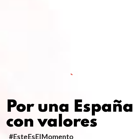
#EsteEsElMomento